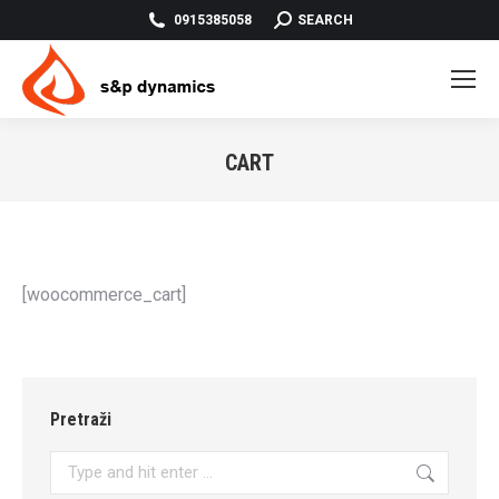
SEARCH:
0915385058
SEARCH
CART
You are here:
[woocommerce_cart]
Pretraži
Search: