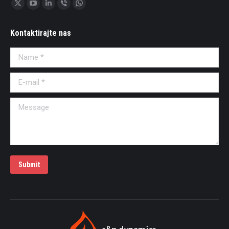
Find us on:
X
YouTube
Linkedin
Viber
Whatsapp
page
page
page
page
page
Kontaktirajte nas
opens
opens
opens
opens
opens
in
in
in
in
in
Name *
new
new
new
new
new
window
window
window
window
window
E-mail *
Message
Submit