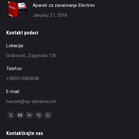
Aparati za zavarivanje Electrex
January 27, 2018
Kontakt podaci
Lokacija:
Grabovac, Zagorska 136
Telefon:
+385915385058
E-mail:
hanzek@sp-dynamics.hr
Find us on:
X
YouTube
Linkedin
Viber
Whatsapp
page
page
page
page
page
Kontaktirajte nas
opens
opens
opens
opens
opens