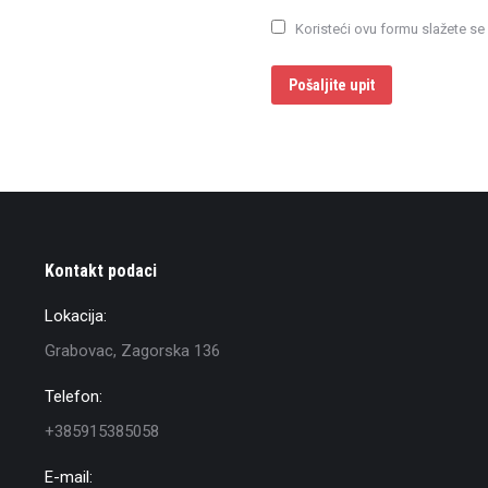
Koristeći ovu formu slažete s
Pošaljite upit
Kontakt podaci
Lokacija:
Grabovac, Zagorska 136
Telefon:
+385915385058
E-mail: