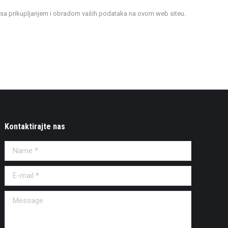
e sa prikupljanjem i obradom vaših podataka na ovom web siteu.
Kontaktirajte nas
Name *
E-mail *
Message