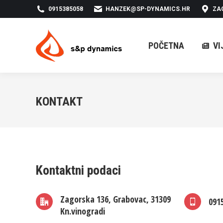
0915385058
HANZEK@SP-DYNAMICS.HR
ZA
POČETNA
VIJESTI
POČETNA
VI
KONTAKT
Kontaktni podaci
Zagorska 136, Grabovac, 31309
091
Kn.vinogradi