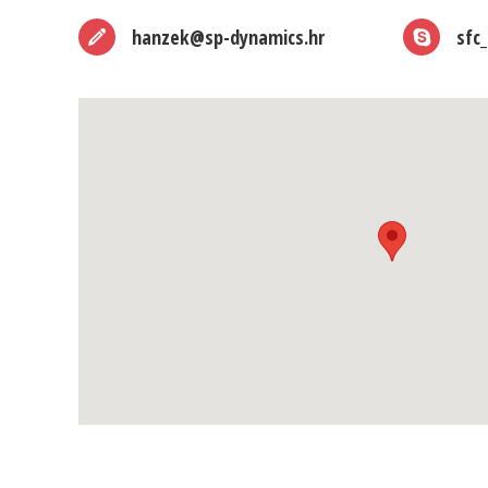
hanzek@sp-dynamics.hr
sfc