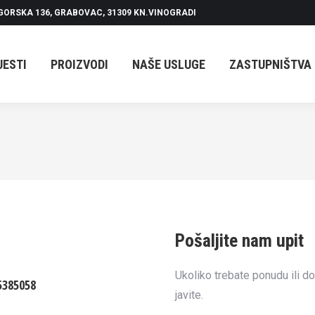
GORSKA 136, GRABOVAC, 31309 KN.VINOGRADI
PROIZVODI
NAŠE USLUGE
ZASTUPNIŠTVA
O N
JESTI
PROIZVODI
NAŠE USLUGE
ZASTUPNIŠTVA
Pošaljite nam upit
Ukoliko trebate ponudu ili 
5385058
javite.