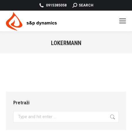
SEARCH:
0915385058
SEARCH
LOKERMANN
You are here:
Pretraži
Search: