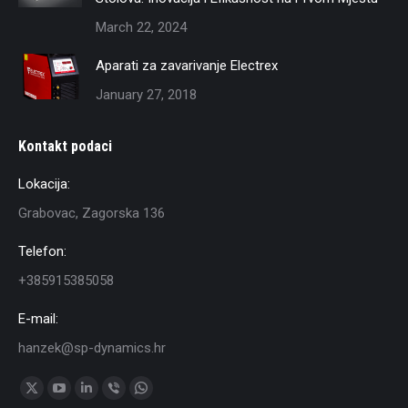
March 22, 2024
Aparati za zavarivanje Electrex
January 27, 2018
Kontakt podaci
Lokacija:
Grabovac, Zagorska 136
Telefon:
+385915385058
E-mail:
hanzek@sp-dynamics.hr
Find us on:
X
YouTube
Linkedin
Viber
Whatsapp