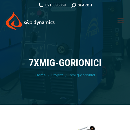
SEARCH:
0915385058
SEARCH
7XMIG-GORIONICI
You are here:
Home
Project
7xMig-gorionici