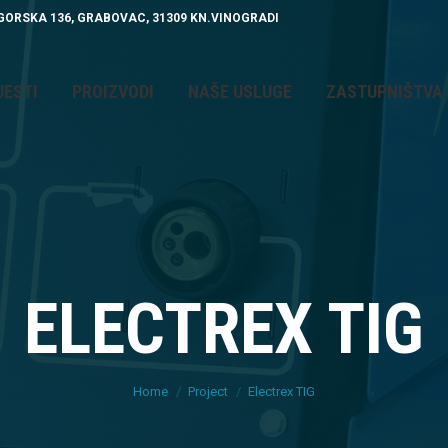
GORSKA 136, GRABOVAC, 31309 KN.VINOGRADI
PROIZVODI
NAŠE USLUGE
ZASTUPNIŠTVA
O N
JESTI
PROIZVODI
NAŠE USLUGE
ZASTUPNIŠTVA
ELECTREX TIG
You are here:
Home
Project
Electrex TIG