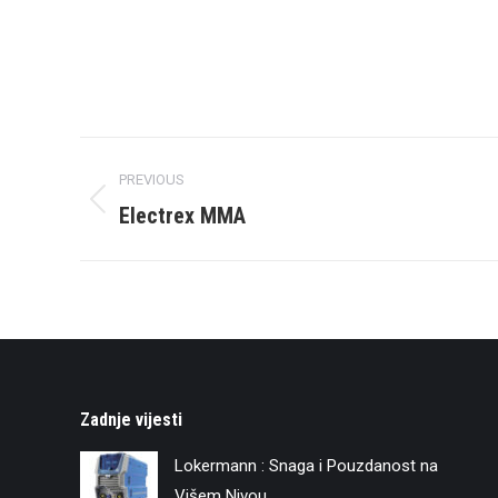
Project
PREVIOUS
navigation
Previous
Electrex MMA
project:
Zadnje vijesti
Lokermann : Snaga i Pouzdanost na
Višem Nivou