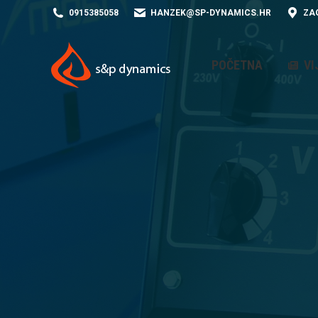
0915385058
HANZEK@SP-DYNAMICS.HR
ZA
POČETNA
VIJESTI
POČETNA
VI