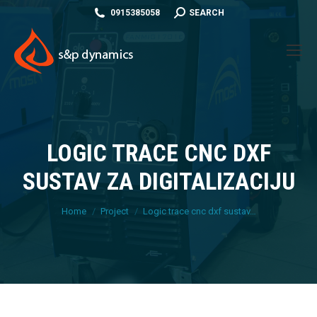
SEARCH:
0915385058
SEARCH
LOGIC TRACE CNC DXF
SUSTAV ZA DIGITALIZACIJU
You are here:
Home
Project
Logic trace cnc dxf sustav…