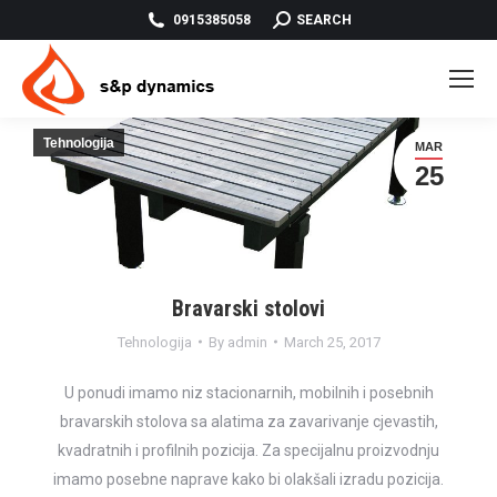
SEARCH:
0915385058
SEARCH
Tehnologija
MAR
25
Bravarski stolovi
Tehnologija
By
admin
March 25, 2017
U ponudi imamo niz stacionarnih, mobilnih i posebnih
bravarskih stolova sa alatima za zavarivanje cjevastih,
kvadratnih i profilnih pozicija. Za specijalnu proizvodnju
imamo posebne naprave kako bi olakšali izradu pozicija.