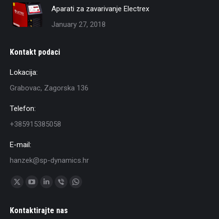
Aparati za zavarivanje Electrex
January 27, 2018
Kontakt podaci
Lokacija:
Grabovac, Zagorska 136
Telefon:
+385915385058
E-mail:
hanzek@sp-dynamics.hr
Find us on:
X
YouTube
Linkedin
Viber
Whatsapp
page
page
page
page
page
Kontaktirajte nas
opens
opens
opens
opens
opens