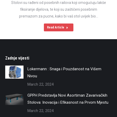
Stolovi su rađeni od posebnih railova koji omogućuju lakše
fiksiranje dijelova, te koji su zaštičeni posebnim
premazom za pucne, kako bi vaš stol uvijek bio…
Read Article
Zadnje vijesti
Lokermann : Snaga i Pouzdanost na Višem
Nivou
March 22, 2024
GPPH Predstavlja Novi Asortiman Zavarivačkih
Stolova: Inovacija i Efikasnost na Prvom Mjestu
March 22, 2024