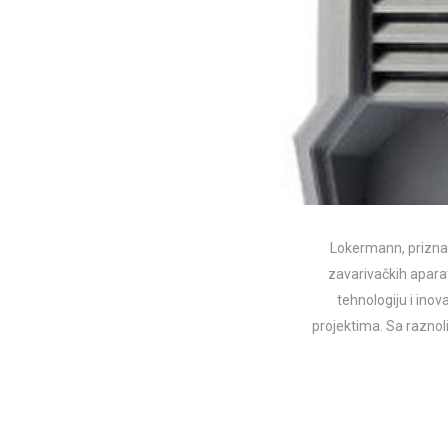
Lokermann, priznati
zavarivačkih aparat
tehnologiju i ino
projektima. Sa razno