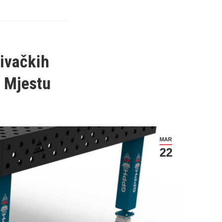
ivačkih
m Mjestu
MAR
22