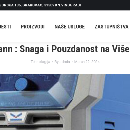
GORSKA 136, GRABOVAC, 31309 KN.VINOGRADI
PROIZVODI
NAŠE USLUGE
ZASTUPNIŠTVA
O N
JESTI
PROIZVODI
NAŠE USLUGE
ZASTUPNIŠTVA
nn : Snaga i Pouzdanost na Viš
Tehnologija
By
admin
March 22, 2024