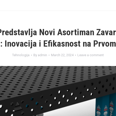
redstavlja Novi Asortiman Zavar
: Inovacija i Efikasnost na Prvo
Tehnologija
By
admin
March 22, 2024
Leave a comment