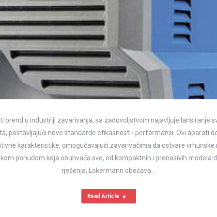
 brend u industriji zavarivanja, sa zadovoljstvom najavljuje lansiranje sv
a, postavljajući nove standarde efikasnosti i performansi. Ovi aparati
vativne karakteristike, omogućavajući zavarivačima da ostvare vrhunske 
likom ponudom koja obuhvaća sve, od kompaktnih i prenosivih modela do
rješenja, Lokermann obećava…
Read Article