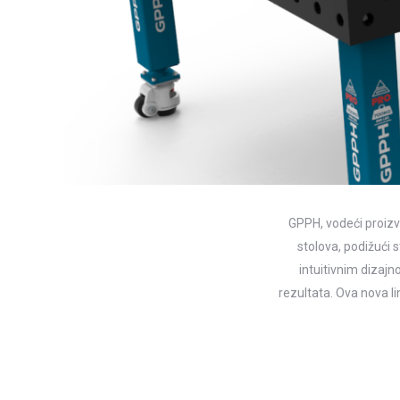
GPPH, vodeći proizvo
stolova, podižući s
intuitivnim dizaj
rezultata. Ova nova l