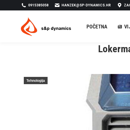
0915385058
HANZEK@SP-DYNAMICS.HR
ZA
POČETNA
VIJESTI
POČETNA
VI
Lokerma
Tehnologija