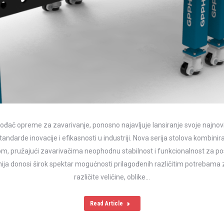
đač opreme za zavarivanje, ponosno najavljuje lansiranje svoje najnovij
tandarde inovacije i efikasnosti u industriji. Nova serija stolova kombini
nom, pružajući zavarivačima neophodnu stabilnost i funkcionalnost za po
inija donosi širok spektar mogućnosti prilagođenih različitim potrebama z
različite veličine, oblike…
Read Article